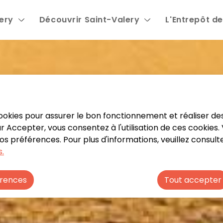
lery
Découvrir Saint-Valery
L'Entrepôt de
 contenu principal
Consulter le plan du site
Menu principal
 cookies pour assurer le bon fonctionnement et réaliser des
sur Accepter, vous consentez à l'utilisation de ces cookies
 préférences. Pour plus d'informations, veuillez consult
.
érences
Tout accepter