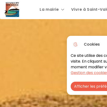
N
La mairie
Vivre à Saint-Va
Aller au menu
Aller à la recherche
Aller au
a
v
i
g
Cookies
a
Ce site utilise des
t
visite. En cliquant 
i
moment modifier vos
Gestion des cookies
o
n
Afficher les préf
p
r