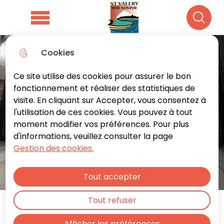
Aller
Aller au
Consulter
Aller à la
au
contenu
le plan du
Menu principal
Recher
recherche
menu
principal
site
Cookies
Ce site utilise des cookies pour assurer le bon
fonctionnement et réaliser des statistiques de
visite. En cliquant sur Accepter, vous consentez à
l'utilisation de ces cookies. Vous pouvez à tout
moment modifier vos préférences. Pour plus
d'informations, veuillez consulter la page
Gestion des cookies.
Tout accepter
Tout refuser
Espace culturel
Afficher les préférences