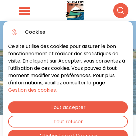
Aller
Aller au
Consulter
Aller à la
au
contenu
le plan du
Menu principal
Recher
recherche
menu
principal
site
Cookies
Ce site utilise des cookies pour assurer le bon
fonctionnement et réaliser des statistiques de
visite. En cliquant sur Accepter, vous consentez à
l'utilisation de ces cookies. Vous pouvez à tout
moment modifier vos préférences. Pour plus
d'informations, veuillez consulter la page
Gestion des cookies.
Tout accepter
Tout refuser
Acteurs nautiques du
Afficher les préférences