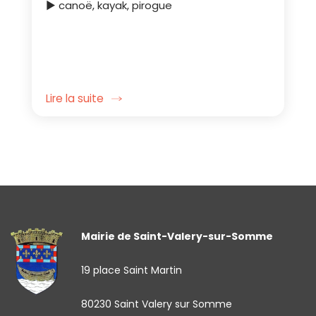
► canoë, kayak, pirogue
Lire la suite
Mairie de Saint-Valery-sur-Somme
19 place Saint Martin
80230 Saint Valery sur Somme