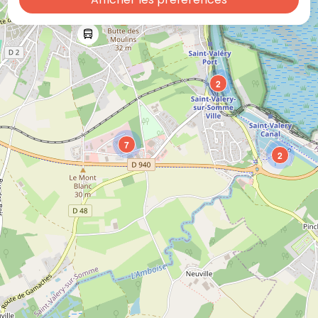
19
Voir tous les services
Nous écrire
2
Mentions légales
Modalités relatives aux cookies
Plan du site
7
Politique de confidentialité
2
Autres liens utiles
Office de Tourisme de la Baie de Somme
Communauté d'Agglomération de la Baie de Somme
facebook
instag
Suivez-nous