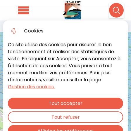
Aller
Aller au
Consulter
Aller à la
au
contenu
le plan du
Menu principal
Recher
recherche
menu
principal
site
Mairie de Saint-Valery-sur-Somme
Filtrer
ouvrir les filtres
Cookies
+
19 place Saint Martin
Ce site utilise des cookies pour assurer le bon
−
fonctionnement et réaliser des statistiques de
80230 Saint Valery sur Somme
visite. En cliquant sur Accepter, vous consentez à
l'utilisation de ces cookies. Vous pouvez à tout
moment modifier vos préférences. Pour plus
Horaires d'ouverture
d'informations, veuillez consulter la page
Gestion des cookies.
Du lundi au vendredi 9h - 12h / 14h - 17h
Tout accepter
Le samedi 9h - 12h
Contact
Tout refuser
14
3
Standard : 03 22 60 82 16
Afficher les préférences