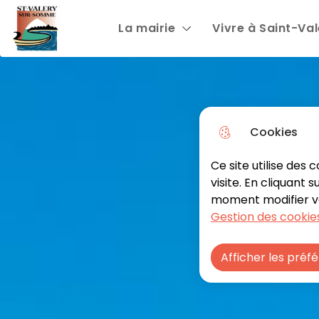
N
La mairie
Vivre à Saint-Va
Aller au menu
Aller à la recherche
Aller au
a
v
i
g
Cookies
a
Ce site utilise des
t
visite. En cliquant 
i
moment modifier vos
Gestion des cookies
o
n
Afficher les préf
p
r