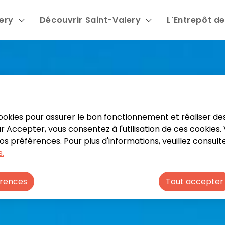
lery
Découvrir Saint-Valery
L'Entrepôt de
 contenu principal
Consulter le plan du site
Menu principal
 cookies pour assurer le bon fonctionnement et réaliser des
sur Accepter, vous consentez à l'utilisation de ces cookies
 préférences. Pour plus d'informations, veuillez consult
.
érences
Tout accepter