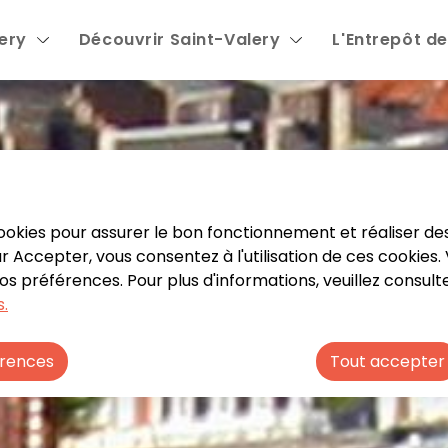
lery
Découvrir Saint-Valery
L'Entrepôt de
 contenu principal
Consulter le plan du site
Menu principal
 cookies pour assurer le bon fonctionnement et réaliser des
sur Accepter, vous consentez à l'utilisation de ces cookies
 préférences. Pour plus d'informations, veuillez consult
.
érences
Tout accepter