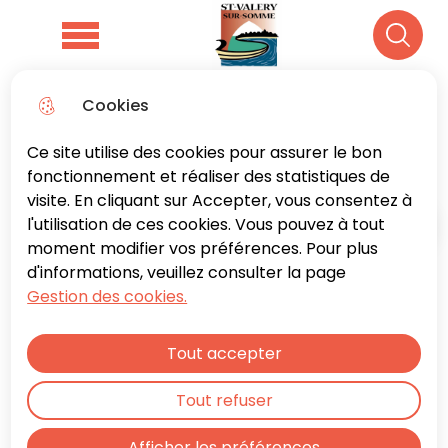
Aller
Aller au
Consulter
Aller à la
au
contenu
le plan du
Menu principal
Recher
recherche
menu
principal
site
Cookies
S'inscrire à la newsletter
Ce site utilise des cookies pour assurer le bon
fonctionnement et réaliser des statistiques de
visite. En cliquant sur Accepter, vous consentez à
l'utilisation de ces cookies. Vous pouvez à tout
Accueil
moment modifier vos préférences. Pour plus
d'informations, veuillez consulter la page
Gestion des cookies.
Recevez une fois par mois le
récapitulatif des événements à
Tout accepter
venir à Saint-Valery en vous
abonnant gratuitement notre
Tout refuser
newsletter
Afficher les préférences