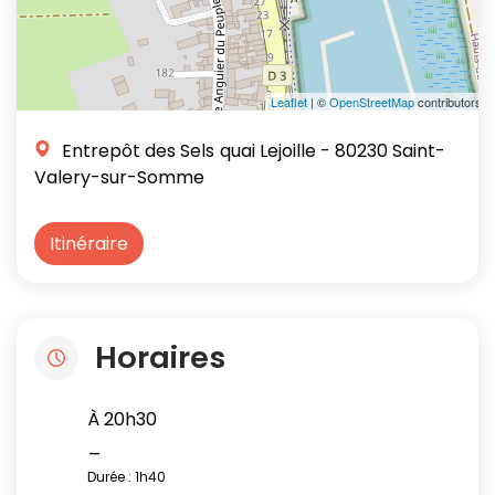
Leaflet
| ©
OpenStreetMap
contributors
Entrepôt des Sels
quai Lejoille
- 80230 Saint-
Valery-sur-Somme
Itinéraire
Horaires
À 20h30
_
Durée : 1h40