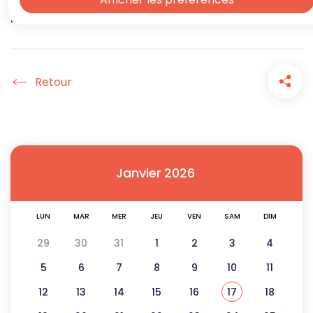
Productions
Accueil
Janvier
2026
LUN
MAR
MER
JEU
VEN
SAM
DIM
29
30
31
1
2
3
4
5
6
7
8
9
10
11
12
13
14
15
16
17
18
Voir tous les é
Janvier 2026