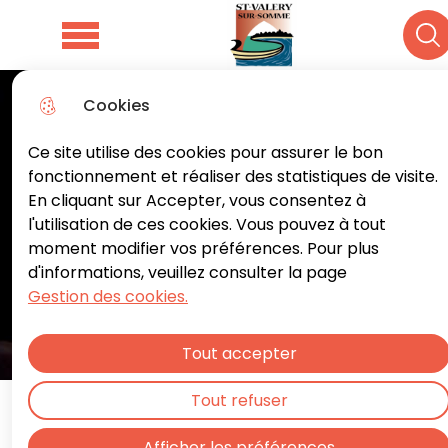
Aller
Aller au
Consulter
Aller à la
au
contenu
le plan du
Menu principal
Re
recherche
menu
principal
site
Cookies
Ce site utilise des cookies pour assurer le bon
fonctionnement et réaliser des statistiques de visite.
En cliquant sur Accepter, vous consentez à
l'utilisation de ces cookies. Vous pouvez à tout
moment modifier vos préférences. Pour plus
d'informations, veuillez consulter la page
Gestion des cookies.
Tout accepter
Théâtre
Saison 25-26 à l'Entrepôt des Sels
Tout refuser
« Le Cid » par Cœur de Scène
Afficher les préférences