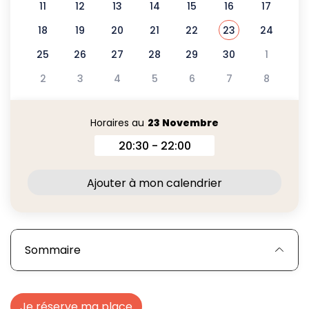
11
12
13
14
15
16
17
18
19
20
21
22
23
24
Voir tous les é
Novembre 2024
25
26
27
28
29
30
1
2
3
4
5
6
7
8
Horaires au
23 Novembre
20:30 - 22:00
Horaires au 23 Novembre 2
Ajouter à mon calendrier
Sommaire
Je réserve ma place