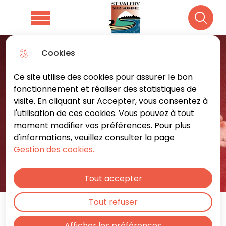
Aller
Aller au
Consulter
Aller à la
au
contenu
le plan du
Menu principal
Recher
recherche
menu
principal
site
Cookies
Ce site utilise des cookies pour assurer le bon
fonctionnement et réaliser des statistiques de
visite. En cliquant sur Accepter, vous consentez à
l'utilisation de ces cookies. Vous pouvez à tout
moment modifier vos préférences. Pour plus
d'informations, veuillez consulter la page
Gestion des cookies.
Tout accepter
Musique
Tout refuser
"Opéra et mélodies
Afficher les préférences