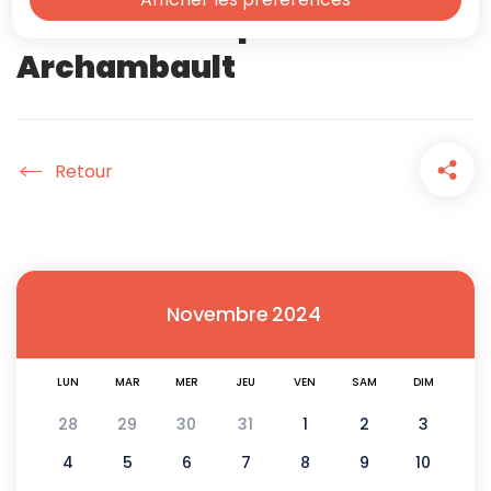
charmantes" par Élise
Archambault
Accueil
Novembre
2024
LUN
MAR
MER
JEU
VEN
SAM
DIM
28
29
30
31
1
2
3
4
5
6
7
8
9
10