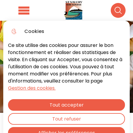
Aller
Aller au
Consulter
Aller à la
au
contenu
le plan du
Menu principal
Recher
recherche
menu
principal
site
Cookies
Ce site utilise des cookies pour assurer le bon
fonctionnement et réaliser des statistiques de
visite. En cliquant sur Accepter, vous consentez à
l'utilisation de ces cookies. Vous pouvez à tout
moment modifier vos préférences. Pour plus
d'informations, veuillez consulter la page
Gestion des cookies.
Tout accepter
Tout refuser
De 3 à 10 ans
Afficher les préférences