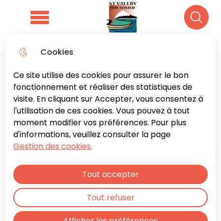
Aller
Aller au
Consulter
Aller à la
au
contenu
le plan du
Menu principal
Recher
recherche
menu
principal
site
Cookies
Amicale des Agents
Ce site utilise des cookies pour assurer le bon
Hospitaliers
fonctionnement et réaliser des statistiques de
visite. En cliquant sur Accepter, vous consentez à
l'utilisation de ces cookies. Vous pouvez à tout
Santé et solidarité
moment modifier vos préférences. Pour plus
d'informations, veuillez consulter la page
Gestion des cookies.
Accueil
Tout accepter
Sommaire
Tout refuser
Afficher les préférences