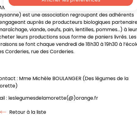
’AMAP (Association pour le Maintien d’une Agriculture
aysanne) est une association regroupant des adhérents
’engageant auprès de producteurs biologiques partenair
maraîchage, viande, oeufs, pain, lentilles, pommes…) à leu
cheter leurs productions sous forme de paniers livrés. Les
ivraisons se font chaque vendredi de 18h30 à 19h30 à l’écol
es Corderies, rue des Corderies.
ontact : Mme Michèle BOULANGER (Des légumes de la
orette)
ail : leslegumesdelamorette(@)orange.fr
Retour à la liste
Retour à la liste