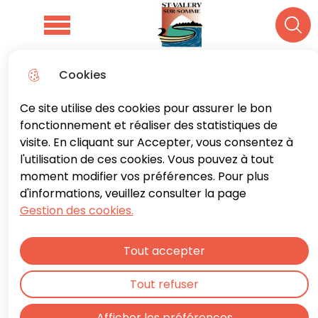
Aller
Aller au
Consulter
Aller à la
au
contenu
le plan du
Menu principal
Rech
recherche
menu
principal
site
Cookies
AMAP Baie de Somme
Ce site utilise des cookies pour assurer le bon
fonctionnement et réaliser des statistiques de
Santé et solidarité
visite. En cliquant sur Accepter, vous consentez à
l'utilisation de ces cookies. Vous pouvez à tout
moment modifier vos préférences. Pour plus
d'informations, veuillez consulter la page
Accueil
Gestion des cookies.
Association pour le Maintien d’une
Tout accepter
Agriculture Paysanne
Tout refuser
Afficher les préférences