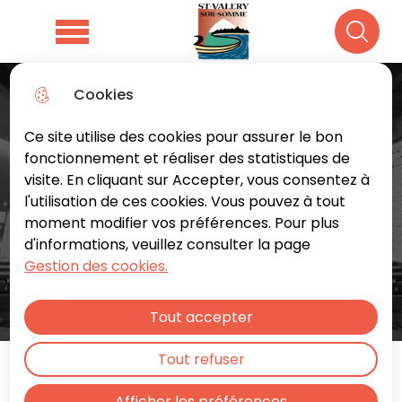
Aller
Aller au
Consulter
Aller à la
au
contenu
le plan du
Menu principal
Recher
recherche
menu
principal
site
Cookies
Ce site utilise des cookies pour assurer le bon
fonctionnement et réaliser des statistiques de
visite. En cliquant sur Accepter, vous consentez à
l'utilisation de ces cookies. Vous pouvez à tout
moment modifier vos préférences. Pour plus
d'informations, veuillez consulter la page
Gestion des cookies.
Tout accepter
Tout refuser
Abonnements 2026-27
Afficher les préférences