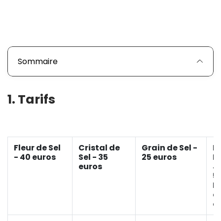
Sommaire
1. Tarifs
Fleur de Sel
Cristal de
Grain de Sel -
P
- 40 euros
Sel - 35
25 euros
P
euros
J
5
Dè
a
e